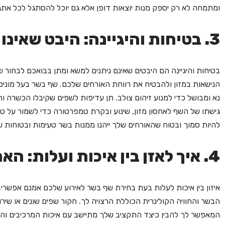
ומתמחה לא רק יספק מנות יוצאות דופן אלא גם יוכל להסתגל לכל אתגרי
3. בטיחות והיגיינה: היבט שאינו ניתן למשא ומתן?
בטיחות והיגיינה הם היבטים שאינם ניתנים למשא ומתן בבואכם לבחור
הנישאות במזון ולהבטיח את רווחת האורחים שלכם. שף בשר בעל מוניטין 
נא ומבושל כדי למנוע זיהום צולב. תן עדיפות לשפים שקיבלו הכשרה ו
גישתו של השף לאחסון מזון, שינוע ובקרת טמפרטורה כדי לשמור על טרי
להיות סמוך ובטוח שהאורחים שלך ייהנו ממנות בשר טעימות ובטוחות שה
4. איך לאזן בין איכות ועלות: האם זה אפשרי?
איזון בין איכות לעלות בעת בחירת שף בשר לאירוע שלכם אמנם אפשרי
הבשר והחוויה הקולינרית הכוללת הרצויה לך. חקור שפים שונים או שי
המאפשר לך להבין כיצד התקציב שלך מתיישב עם איכות המרכיבים והש