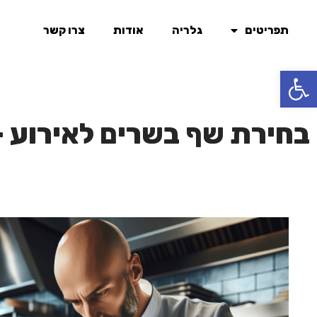
תפריטים
גלריה
אודות
צרו קשר
Skip
to
פתח סרגל נגישות
content
בחירת שף בשרים לאירוע –