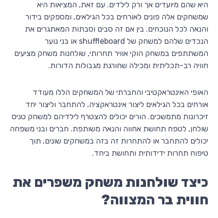
היא שהם מיועדים אך ורק לילדים. עם זאת, המציאות היא
שמשחקים אלה פונים לאורחים בכל הגילאים, ומספקים בידור
והנאה לכל הנוכחים. בין אם זה סבים וסבתות המאתגרים את
הנכדים שלהם למשחק של shuffleboard או בני נוער
המשתתפים במשחק הוקי אוויר תחרותי, שולחנות משחק מציעים
חוויה רב-תכליתית ומכילה שחורגת מגבולות הדורות.
האופי האינטראקטיבי והחברתי של המשחקים הללו מעודד
אורחים בכל הגילאים ליצור אינטראקציה, להתחבר וליצור יחד
זיכרונות מתמשכים. הורים יכולים להצטרף לילדיהם למשחק טניס
שולחן, לטפח תחושת אחווה והנאה משותפת. חברים ובני משפחה
יכולים להתחבר או להתחרות זה בזה במשחקים שונים, תוך
טיפוח תחרות ידידותית ותחושת ביחד.
כיצד שולחנות משחק משפרים את
חווית בר המצווה?