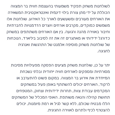
לשולחנות משחק תפקיד משמעותי בהעצמת חווית בר המצווה
הכוללת על ידי מתן צורת בילוי דינמית ואינטראקטיבית המשאירה
את האורחים מעורבים ומשעשעים לאורך כל האירוע. שולחנות אלו
משמשים כמוקדים, מקרבים אורחים ויוצרים הזדמנויות לחברתיות
וחיבור באווירה מהנה ורגועה. בין אם האורחים משתתפים במשחק
כדורגל ידידותי או מאתגרים זה את זה לסיבוב ביליארד, הנוכחות
של שולחנות משחק מוסיפה אלמנט של התרגשות ואנרגיה
לחגיגה.
יתר על כן, שולחנות משחק מציעים הפסקה מפעילויות מסיבות
מסורתיות ומספקים לאורחים חוויה ייחודית ובלתי נשכחת
המייחדת את אירוע בר המצווה. במקום פשוט להתערבב או
לרקוד, האורחים יכולים להשתתף באופן פעיל במשחקים
המקדמים עבודת צוות, תחרות ידידותית וצחוק, המטפחים
תחושת קהילה והנאה משותפת. האופי המכליל של המשחקים
הללו מבטיח שכולם, ללא קשר לגיל או רמת מיומנות, יכולים
להצטרף לכיף ולתרום לאווירה החגיגית.