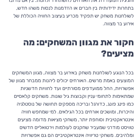
וחגיגית המעודדת את האורחים להשתחרר ולהנות. בין אם מדובר
בתחרות ידידותית בין חברים או הזדמנות לנסות משהו חדש,
לשולחנות משחק יש תפקיד מכריע בעיצוב החוויה הכוללת של
אירוע בר מצווה.
חקור את מגוון המשחקים: מה
מציעים?
בכל הנוגע לשולחנות משחק באירוע בר מצווה, מגוון המשחקים
המוצעים באמת מרשים. האורחים יכולים ליהנות ממבחר מגוון של
אפשרויות, החל ממועדפים מסורתיים ועד לחוויות חדשניות
שמתאימות לתחומי עניין וקבוצות גיל שונות. משחקים קלאסיים
כמו פינג פונג, כדורגל ובריכה מספקים תחושה של נוסטלגיה
והיכרות, ומושכים אורחים בכל הגילאים. למי שמחפש חוויה
אינטראקטיבית וסוחפת יותר, משחקי מציאות מדומה מציעים
טוויסט מודרני שמעביר שחקנים לעולמות וירטואליים חדשים
ומלהיבים. משחקי טריוויה אינטראקטיביים הם גם אפשרויות