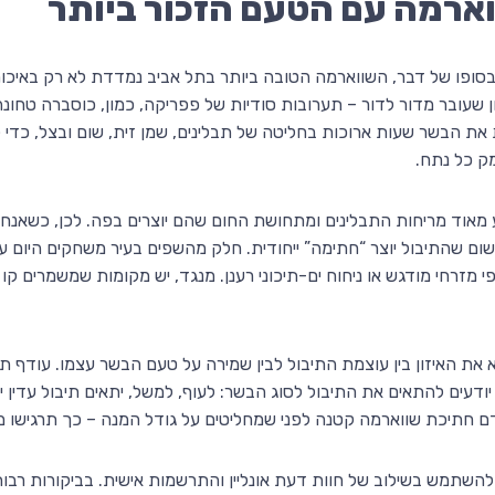
וארמה עם הטעם הזכור ביותר
סופו של דבר, השווארמה הטובה ביותר בתל אביב נמדדת לא רק באיכות
ן שעובר מדור לדור – תערובות סודיות של פפריקה, כמון, כוסברה טחונה,
ות את הבשר שעות ארוכות בחליטה של תבלינים, שמן זית, שום ובצל, כ
ק כל נתח.
 מאוד מריחות התבלינים ומתחושת החום שהם יוצרים בפה. לכן, כשאנחנ
שום שהתיבול יוצר “חתימה” ייחודית. חלק מהשפים בעיר משחקים היום ע
ופי מזרחי מודגש או ניחוח ים-תיכוני רענן. מנגד, יש מקומות שמשמרים 
 את האיזון בין עוצמת התיבול לבין שמירה על טעם הבשר עצמו. עודף ת
יודעים להתאים את התיבול לסוג הבשר: לעוף, למשל, יתאים תיבול עדין יו
ודם חתיכת שווארמה קטנה לפני שמחליטים על גודל המנה – כך תרגישו
השתמש בשילוב של חוות דעת אונליין והתרשמות אישית. בביקורות רבות