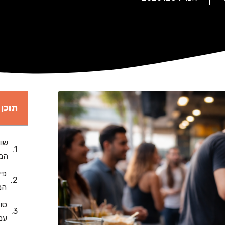
תוכן 
שוו
המנ
פי
המ
סו
עם