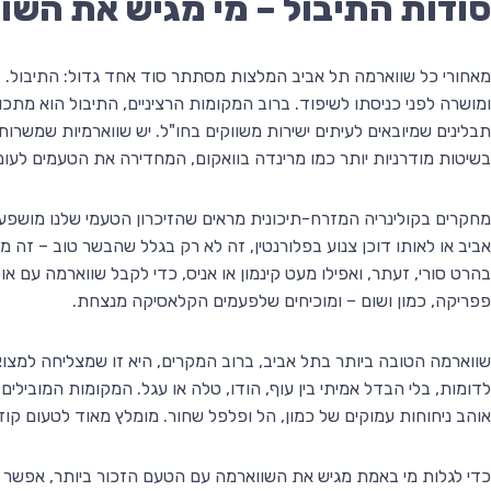
סודות התיבול – מי מגיש את השו
מאחורי כל שווארמה תל אביב המלצות מסתתר סוד אחד גדול: התיבול. ב
ומושרה לפני כניסתו לשיפוד. ברוב המקומות הרציניים, התיבול הוא מתכו
תבלינים שמיובאים לעיתים ישירות משווקים בחו"ל. יש שווארמיות שמשר
בשיטות מודרניות יותר כמו מרינדה בוואקום, המחדירה את הטעמים לעומ
מחקרים בקולינריה המזרח-תיכונית מראים שהזיכרון הטעמי שלנו מושפע
אביב או לאותו דוכן צנוע בפלורנטין, זה לא רק בגלל שהבשר טוב – זה מ
בהרט סורי, זעתר, ואפילו מעט קינמון או אניס, כדי לקבל שווארמה עם א
פפריקה, כמון ושום – ומוכיחים שלפעמים הקלאסיקה מנצחת.
שווארמה הטובה ביותר בתל אביב, ברוב המקרים, היא זו שמצליחה למצוא
לדומות, בלי הבדל אמיתי בין עוף, הודו, טלה או עגל. המקומות המובילים 
אוהב ניחוחות עמוקים של כמון, הל ופלפל שחור. מומלץ מאוד לטעום ק
כדי לגלות מי באמת מגיש את השווארמה עם הטעם הזכור ביותר, אפשר ל