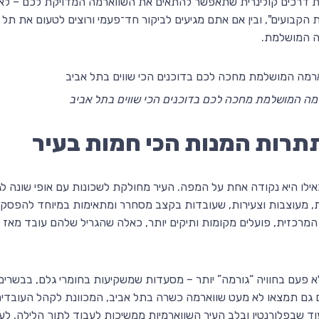
 דרכים קולינרית שתאפשר להתאים את השווארמה המדויקת לכם – לאופי
קבועים", ובין אם אתם מגיעים לביקור חד־פעמי ורוצים לטעום את תל 
ה המושלמת.
מה המושלמת מחכה לכם בדוכנים הכי שווים בתל אביב
תתרות המנות הכי חמות בעיר
לו היא נקודה אחת על המפה. העיר מחולקת לשכונות עם אופי שונה לג
, מעוצבות וצעירות, שעובדות בקצב מסחרר ומתאימות במיוחד להפסקת 
ה המרכזית, פועלים מקומות ותיקים יותר, כאלה שהגריל שלהם עובד מאז
 פעם בחוויה “גורמה” יותר – מסעדות שמשקיעות בחומרי גלם, בבשרים מ
 גם תמצאו לא מעט שווארמה כשרה בתל אביב, המכוונת לקהל העובדים
ד שבפלורנטין ובלב העיר השווארמיות ממשיכות לעבוד לתוך הלילה, לעי