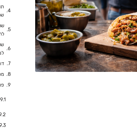
תו
שה
שו
לה
שו
לב
דו
מס
פו