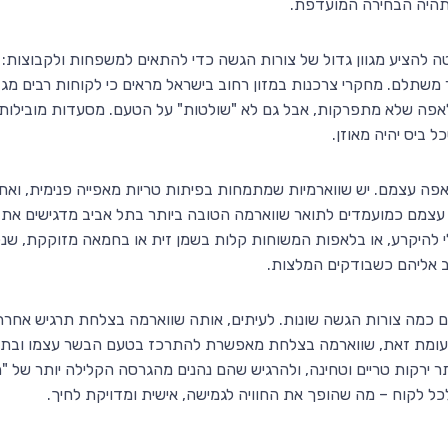
 תהיה הבחירה המועדפת.
טה להציע מגוון גדול של צורות הגשה כדי להתאים למשפחות ולקבוצות
 משתלם. מחקרי צרכנות במזון רחוב בישראל מראים כי לקוחות רבים מ
לאפה שלא מתפרקות, אבל גם לא "שולטות" על הטעם. מסעדות מובילות פי
 ביס יהיה מאוזן.
אפה עצמם. יש שווארמיות שמתמחות בפיתות טריות מאפייה פנימית, וא
 עצמם כמועמדים לתואר שווארמה הטובה ביותר בתל אביב מדגישים את
להיקרע, או בלאפות המשוחות קלות בשמן זית או בחמאה מזוקקת, שנקל
לב אליהם כשבודקים המלצות.
 כמה צורות הגשה שונות. לעיתים, אותה שווארמה בצלחת תרגיש אחרת
עומת זאת, שווארמה בצלחת מאפשרת להתרכז בטעם הבשר עצמו ובתיבו
ר ירקות טריים וטחינה, ולהרגיש שהם נהנים מהגרסה הקלילה יותר של "
ל לקוח – מה שהופך את החוויה לגמישה, אישית ומדויקת לחיך.