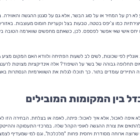
א רק על המחיר או על סוג הבשר, אלא גם על סגנון ההגשה והאווירה. ב
צירתיות כמו צ’יפס בטטה, טבעות בצל וקעריות חומוס מעוצבות. באזורי
ם יחס אישי שאי אפשר לפספס. לכן, כשאתם מחפשים שווארמה הטובה בי
אונליין לפי שכונות, לשים לב לשעות הפתיחה ולוודא האם המקום מציע
 תחלופה גבוהה של בשר על השיפוד? אלה אינדיקציות מצוינות לרעננות
ה התיירים עומדים בתור. כך תוכלו לגלות את השווארמיות הנסתרות ב
ל בין המקומות המובילים
 איפה לאכול, אלא איך לאכול: פיתה, לאפה או בצלחת. הבחירה הזו ל
תאים את צורת ההגשה לאופי הקהל שלה. במרכזי התעסוקה וההייטק, ל
י שרוצה ארוחה מסודרת ויחסית פחות "מלכלכת", וגם למי שמעדיף לצמ