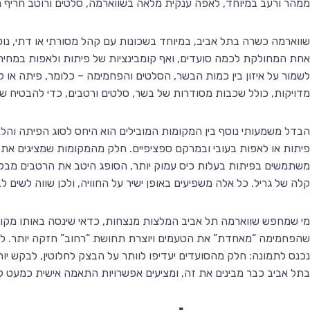
ממהר ורעב במיוחד, לאפה ענקית מלאה בשווארמה, סלטים ורוטב חריף
שווארמה כשרה בתל אביב, במיוחד בשכונות עם קהל מסורתי או דתי, נו
אחת המחולקת לכמה סועדים, ואף קומבינציות של פיתות ולאפות במחיר
לשמור על איזון בין כמות הבשר, הסלטים והפחמימה – כלומר, פיתה או 
מדויקות, כולל שכבות מסודרות של בשר, סלטים ורטבים, כדי להבטיח שכל
הבדל משמעותי נוסף בין המקומות המובילים הוא היחס לסוג הפיתה והל
פיתות או לאפות בעובי ובמרקם ספציפיים. חלק מהמקומות שמציגים את
משתמשים בפיתות בעלות כיס עמוק יותר, הסופג היטב את הרטבים מבלי 
קלה של גריל. כל אלה משפיעים באופן ישיר על החוויה, ולכן שווה לשים 
מי שמחפש שווארמה תל אביב המלצות מנצחות, כדאי שינסה באותו מקום
שהפחמימה “מאחדת” את הטעמים ויוצרת תחושת “רחוב” חזקה יותר. ל
נכנס לתמונה: חלק מהסועדים יעדיפו לוותר על הבצק לחלוטין, לבקש יות
בתל אביב כבר מבינים את זה, ומציעים אפשרויות התאמה אישית כמעט לכ