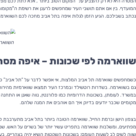
המטרה היא לא רק להצביע על "המקום הטוב ביותר", אלא לתת לכם מפת
המועדף. בין אם אתם תושבי העיר שמחפשים לרענן את רשימת ה"מקומות ה
נכתב בשבילכם. הגיע הזמן לגלות איפה בתל אביב מחכה לכם השווארמ
השוואר
שווארמה לפי שכונות – איפה מס
כשמחפשים שווארמה תל אביב המלצות, אי אפשר לדבר על “תל אביב” כאי
גם בשווארמה. בשדרות רוטשילד ובמרכז העיר תמצאו שווארמיות מהירות
במשרד. לעומתן, בשכונות הדרומיות כמו פלורנטין, נווה שאנן או התחנ
מקומיים שכבר יודעים בדיוק איך הם אוהבים את המנה שלהם.
בצפון הישן וברמת החייל, שווארמה הטובה ביותר בתל אביב מתערבבת לא
מפתיעים, ומשלבות שווארמה בתפריט עשיר יותר של בשרים על האש. שם
שווה לשים לב לשעות העומס: בשכונות השקטות השיא יהיה בצהריים, בעו