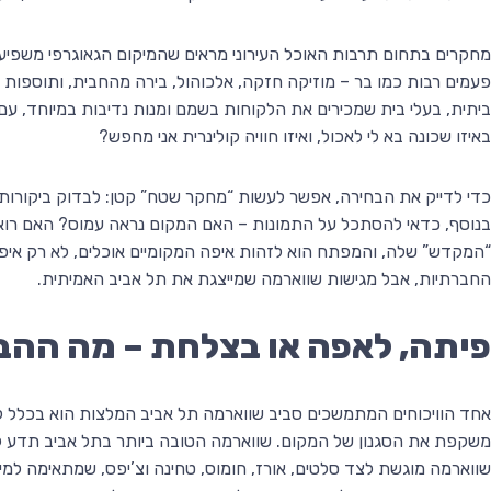
מחקרים בתחום תרבות האוכל העירוני מראים שהמיקום הגאוגרפי משפיע ל
פעמים רבות כמו בר – מוזיקה חזקה, אלכוהול, בירה מהחבית, ותוספות י
ביתית, בעלי בית שמכירים את הלקוחות בשמם ומנות נדיבות במיוחד, ע
באיזו שכונה בא לי לאכול, ואיזו חוויה קולינרית אני מחפש?
כדי לדייק את הבחירה, אפשר לעשות “מחקר שטח” קטן: לבדוק ביקורות 
בנוסף, כדאי להסתכל על התמונות – האם המקום נראה עמוס? האם רואים
“המקדש” שלה, והמפתח הוא לזהות איפה המקומיים אוכלים, לא רק איפ
החברתיות, אבל מגישות שווארמה שמייצגת את תל אביב האמיתית.
פיתה, לאפה או בצלחת – מה ההבד
אחד הוויכוחים המתמשכים סביב שווארמה תל אביב המלצות הוא בכלל לא
משקפת את הסגנון של המקום. שווארמה הטובה ביותר בתל אביב תדע לה
שווארמה מוגשת לצד סלטים, אורז, חומוס, טחינה וצ’יפס, שמתאימה למ