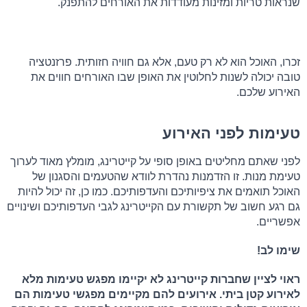
שנראות טריות ומזינות מעודדות את האורחים להתפנק.
זכרו, האוכל הוא לא רק טעם, אלא גם חוויה חזותית. פרזנטציה 
טובה יכולה לשנות לחלוטין את האופן שבו האורחים חווים את 
האירוע שלכם.
טעימות לפני האירוע
לפני שאתם מחליטים באופן סופי על קייטרינג, מומלץ מאוד לערוך 
טעימת מנות. זו הזדמנות נהדרת לוודא שהטעמים והסגנון של 
האוכל תואמים את ציפיותיכם והעדפותיכם. כמו כן, זה יכול להיות 
גם רגע חשוב של תקשורת עם הקייטרינג לגבי העדפותיכם ושינויים 
אפשריים.
שימו לב! 
ראוי לציין שחברות קייטרינג לא יקיימו מפגש טעימות מלא 
לאירוע קטן ביתי. אירועים להם מקיימים מפגשי טעימות הם 