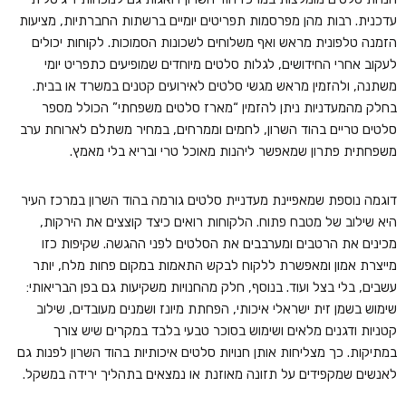
עדכנית. רבות מהן מפרסמות תפריטים יומיים ברשתות החברתיות, מציעות
הזמנה טלפונית מראש ואף משלוחים לשכונות הסמוכות. לקוחות יכולים
לעקוב אחרי החידושים, לגלות סלטים מיוחדים שמופיעים כתפריט יומי
משתנה, ולהזמין מראש מגשי סלטים לאירועים קטנים במשרד או בבית.
בחלק מהמעדניות ניתן להזמין “מארז סלטים משפחתי” הכולל מספר
סלטים טריים בהוד השרון, לחמים וממרחים, במחיר משתלם לארוחת ערב
משפחתית פתרון שמאפשר ליהנות מאוכל טרי ובריא בלי מאמץ.
דוגמה נוספת שמאפיינת מעדניית סלטים גורמה בהוד השרון במרכז העיר
היא שילוב של מטבח פתוח. הלקוחות רואים כיצד קוצצים את הירקות,
מכינים את הרטבים ומערבבים את הסלטים לפני ההגשה. שקיפות כזו
מייצרת אמון ומאפשרת ללקוח לבקש התאמות במקום פחות מלח, יותר
עשבים, בלי בצל ועוד. בנוסף, חלק מהחנויות משקיעות גם בפן הבריאותי:
שימוש בשמן זית ישראלי איכותי, הפחתת מיונז ושמנים מעובדים, שילוב
קטניות ודגנים מלאים ושימוש בסוכר טבעי בלבד במקרים שיש צורך
במתיקות. כך מצליחות אותן חנויות סלטים איכותיות בהוד השרון לפנות גם
לאנשים שמקפידים על תזונה מאוזנת או נמצאים בתהליך ירידה במשקל.