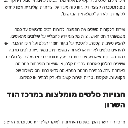
איכותי לצד סלט סלק קלוי עם אגוזי מלך וגבינת עיזים, או טבולה ירוקה עם
נענע וכוסברה קצוצה דק. גיוון כזה מעיד על יצירתיות קולינרית ורצון לחדש
ללקוחות, ולא רק “למלא את המגשים”.
שירות הלקוחות משלים את התמונה. לקוחות רבים מדגישים עד כמה
משמעותי היחס האישי: צוות מקצועי יידע להמליץ על שילובים מתאימים,
להציע טעימות קטנות, להסביר על מקור חומרי הגלם ועל אופן ההכנה, ואף
להתאים סלטים לאירוח או לארוחה משפחתית. במעדניית סלטים גורמה
בהוד השרון תמצאו פעמים רבות גם ייעוץ תזונתי בסיסי המלצה על סלטים
עשירים בחלבון לארוחת צהריים קלה, או אופציות מופחתות פחמימה
לארוחת ערב. בבחירת החנות המתאימה כדאי להתייחס לשילוב של
מקצועיות, שקיפות, טריות ושירות קשוב ולא רק למחיר או למיקום.
חנויות סלטים מומלצות במרכז הוד
השרון
מרכז הוד השרון הפך בשנים האחרונות למוקד קולינרי תוסס, ובתוך ההיצע