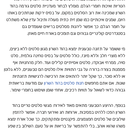
הטריות ואיכות חומרי הגלם. מומלץ לבחור מעדניית סלטים גורמה בהוד
השרון שמכינה את רוב הסלטים במקום, על בסיס ירקות שנחתכים באותו
היום, שמנים איכותיים כמו שמן זית כתית מעולה ותיבול עדין שלא משתלט
על חומר הגלם. כך אפשר ליהנות מסלטים בריאים שעומדים גם
בסטנדרטים קולינריים גבוהים וגם תומכים באורח חיים מאוזן.
מי ששומר על תזונה טבעונית ימצא בהוד השרון מגוון סלטים ללא ביצים,
ללא מוצרי חלב וללא מיונז, כולל סלטים על בסיס טחינה גולמית, סלט
סויה, ממרחי אבוקדו, סלטים אסייתיים קלילים ועוד. חלק מהחנויות אף
מסמנות בצורה ברורה על גבי התוויות אילו סלטים הם טבעוניים, ללא גלוטן
או ללא סוכר, כך שקל יותר להתאים את הרכישה לרגישויות תזונתיות
שונות. אם אתם מחפשים
חנות סלטים בהוד השרון
עם מודעות בריאותית
גבוהה כדאי לשאול על תוויות רכיבים, אחוזי שומן ושימוש בחומרי שימור.
בנוסף, ההיצע הטבעוני מתאים מאוד לאירוח: מגשי סלטים טריים בהוד
השרון הפכו ללהיט במסיבות, ארוחות חג ואירועי חברה. אפשר להזמין
שילובים של סלטים חמצמצים, פיקנטיים ומתקתקים, כך שכל אורח ימצא
משהו שהוא אוהב, בלי להתפשר על בריאות או על טעם. השילוב בין שפע