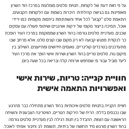
על פי חוות דעת של לקוחות, חנויות סלטים מומלצות במרכז הוד השרון
מאופיינות גם בגישה קהילתית: היכרות בשמות עם הלקוחות הקבועים,
התאמת סלט “קבוע” לכל אחד והשתתפות ביוזמות מקומיות כמו ירידי
אוכל, תמיכה בייצור מקומי של ירקות אורגניים ושיתופי פעולה עם עסקים
שכנים. מעדניית סלטים גורמה בהוד השרון שממוקמת במרכז העיר הופכת
כך לנקודת מפגש קבועה לא רק מקום שבו קונים סלט, אלא מרחב שבו
מתעדכנים בטרנדים קולינריים, טועמים חידושים ומתייעצים. השילוב בין
מיקום נוח, סלטים טריים בהוד השרון ושירות אישי הופך את מרכז העיר
ליעד מוביל עבור מי שמחפש ארוחה קלה ובריאה בכל שעה ביום.
חוויית קנייה: טריות, שירות אישי
ואפשרויות התאמה אישית
חוויית הקנייה בחנויות סלטים איכותיות בהוד השרון מתחילה כבר מהרגע
שבו נכנסים בדלת: הריח של הירקות הטריים, הוויטרינה הצבעונית והשיחה
הראשונה עם הצוות. ההבדל בין חנות רגילה לבין מעדניית סלטים גורמה
בהוד השרון מורגש מיד תחושה של ביתיות, תשומת לב וחיבור אמיתי לאוכל.