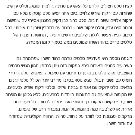
לצידו סלט חצילים קלויים על האש עם טחינה גולמית וסומק, וסלט עדשים
שחורות עם ירקות שורש צלויים. ביום אחר יופיעו סלט קוסקוס מלא עם
ירקות צלויים ועשבי תיבול, סלט כרוב לבן דקיק בסגנון אסייתי עם שומשום
ורוטב סויה עדין, וסלט ירקות שורש בתנור עם רוזמרין ושמן זית איכותי. בכל
סיבוב קנייה אפשר לגלות שילובים חדשים והעיקר, תחושת רעננות של
סלטים טריים בהוד השרון שמוכנים ממש בסמוך לזמן המכירה.
דוגמה נוספת היא מעדניית סלטים גורמה בהוד השרון שמתמחה גם
באירועים קטנים ובאירוח ביתי. במקום כזה ניתן להזמין מגוון מגשי סלטים
מעוצבים: מגש סלטים בסגנון ים־תיכוני עם טאבולה, פאטוש וסלט גרגירי
חומוס עם עשבי תיבול, ומגש נוסף בסגנון מודרני יותר הכולל סלטי דגנים
מלאים, סלט ירוקים עם אגוזים וגבינת עיזים, וסלטי ירקות שורש צבעוניים.
יש מקומות שמציעים גם התאמות מיוחדות לטבעונים, ללא גלוטן או מופחת
שומן, לפי בקשת הלקוח. כך תושבי העיר יכולים לבחור בכל פעם חנות
אחרת או לשלב בין כמה מקומות, וליהנות ממבחר רחב של טעמים,
מרקמים וסגנונות בלי לוותר על נוחות, טריות והחוויה הקולינרית שמזוהה
עם אזור השרון.