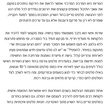
הטריות היא המרכיב המרכזי: אפשר לראות את הירקות נחתכים במקום,
את עשבי התיבול נשטפים ונקצצים ואת הרטבים נמדדים לכל סלט רגע
לפני ההגשה. סלטים טריים בהוד השרון, המוכנים בסמוך למועד הקנייה,
שומרים לא רק על מרקם ורעננות אלא גם על ערכים תזונתיים.
שירות אישי הוא נדבך משמעותי נוסף בחוויה. צוות מקצועי לומד להכיר את
הלקוחות מי מעדיף חריף, מי מבקש תמיד בלי כוסברה, ומי מחפש פתרונות
ללא גלוטן. לא פעם תשמעו את המוכר מציע: “היום הגיעו עגבניות שרי
מתוקות במיוחד, להוסיף?” או “יש לנו סלט עדשים חדש שמתאים מצוין
לארוחת צהריים קלה”. גישה זו מייצרת נאמנות ומרחיבה את החשיפה
למנות חדשות ובריאות. במעדניית סלטים גורמה בהוד השרון השירות האישי
כולל לעיתים גם ייעוץ לאירוח: איזו כמות סלטים מתאימה ל־10 אנשים,
באילו סלטים לבחור כדי לגוון בטעמים ובמרקמים, ומה כדאי לשלב לצד
הסלטים לחם כפרי, קרקרים מלאים או גבינות רכות.
אחת המגמות הבולטות בשנים האחרונות היא אפשרויות התאמה אישית.
לקוחות רבים מעדיפים להרכיב לעצמם את הסלט, גם כשהם בוחרים
בסלטים טריים בהוד השרון מתוך הוויטרינה. חנויות סלטים איכותיות בהוד