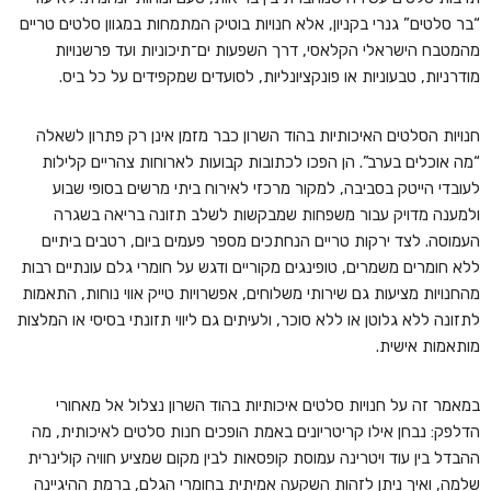
“בר סלטים” גנרי בקניון, אלא חנויות בוטיק המתמחות במגוון סלטים טריים
מהמטבח הישראלי הקלאסי, דרך השפעות ים־תיכוניות ועד פרשנויות
מודרניות, טבעוניות או פונקציונליות, לסועדים שמקפידים על כל ביס.
חנויות הסלטים האיכותיות בהוד השרון כבר מזמן אינן רק פתרון לשאלה
“מה אוכלים בערב”. הן הפכו לכתובות קבועות לארוחות צהריים קלילות
לעובדי הייטק בסביבה, למקור מרכזי לאירוח ביתי מרשים בסופי שבוע
ולמענה מדויק עבור משפחות שמבקשות לשלב תזונה בריאה בשגרה
העמוסה. לצד ירקות טריים הנחתכים מספר פעמים ביום, רטבים ביתיים
ללא חומרים משמרים, טופינגים מקוריים ודגש על חומרי גלם עונתיים רבות
מהחנויות מציעות גם שירותי משלוחים, אפשרויות טייק אווי נוחות, התאמות
לתזונה ללא גלוטן או ללא סוכר, ולעיתים גם ליווי תזונתי בסיסי או המלצות
מותאמות אישית.
במאמר זה על חנויות סלטים איכותיות בהוד השרון נצלול אל מאחורי
הדלפק: נבחן אילו קריטריונים באמת הופכים חנות סלטים לאיכותית, מה
ההבדל בין עוד ויטרינה עמוסת קופסאות לבין מקום שמציע חוויה קולינרית
שלמה, ואיך ניתן לזהות השקעה אמיתית בחומרי הגלם, ברמת ההיגיינה