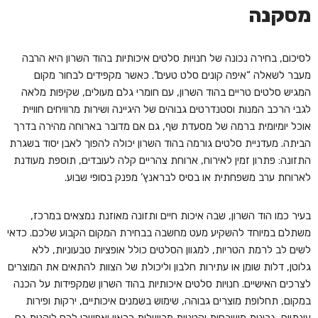
מסקנה
לסיכום, בחירה נכונה של חנויות סלטים איכותיות בהוד השרון היא הרבה
מעבר לשאלה “איפה קונים סלט טעים”. כאשר מקפידים לבחור מקום
המגיש סלטים טריים בהוד השרון, עם חומרי גלם מעולים, שקיפות מלאה
לגבי הרכב המנות וסטנדרטים גבוהים של היגיינה ושירות מרוויחים חוויית
אוכל יומיומית ברמה של מסעדת שף, גם אם מדובר בארוחה מהירה בדרך
הביתה. מעדניית סלטים גורמה בהוד השרון יכולה להפוך לאבן יסוד בשגרת
התזונה: פתרון זמין לאירוח, ארוחת צהריים קלה לעובדים, תוספת מעודנת
לארוחת ערב משפחתית או בסיס לבראנץ’ מפנק בסופי שבוע.
בעיר כמו הוד השרון, שבה איכות חיים ותזונה מאוזנת נמצאים במרכז,
משתלם במיוחד להשקיע מעט מחשבה בבחירת המקום הקבוע שלכם. כדאי
לשים לב לרמת הטריות, למגוון הסלטים כולל אופציות טבעוניות, ללא
גלוטן, דלות שומן או עתירות חלבון וליכולת של הצוות להתאים את המוצרים
לצרכים האישיים. חנויות סלטים איכותיות בהוד השרון שמקפידות על הכנה
במקום, תחלופת מוצרים גבוהה, שימוש בשמנים איכותיים, ירקות ופירות