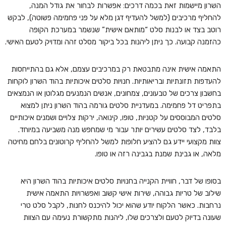
השרון מיישמות זאת בכמה דרכים: אפשרות לבחור את גודל המנה,
להחליף מרכיבים (למשל להעדיף דגן מלא על פני פחמימה פשוטה), לבקש
רוטב בצד או לבנות סלט “מותאם אישית” שנשמר במערכת הקופה
כהזמנה קבועה. כך ניתן ליהנות בכל ביקור מסלט זהה ומדויק לטעם האישי.
התאמה אישית אינה מתבטאת רק במרכיבים עצמם, אלא גם בהתייחסות
להעדפות תזונתיות ובריאותיות. חנויות סלטים איכותיות בהוד השרון לוקחות
בחשבון צרכים של טבעונים, צמחונים, אנשים הנמנעים מגלוטן או הנמצאים
בתפריט דל פחמימה. במעדניית סלטים גורמה בהוד השרון ניתן למצוא
סלטים המבוססים על קטניות, טופו, קינואה, ירקות צלויים ושמנים איכותיים
בלבד, לצד סלטים עשירים יותר עבור מי שמחפש מנה משביעה במיוחד.
צוות מקצועי יידע גם להציע חלופות למשל להחליף קרוטונים בלחם מחיטה
מלאה, או גבינת שמנת בגבינה רזה או טופו.
בסופו של דבר, חוויית הקנייה בחנויות סלטים איכותיות בהוד השרון היא
שילוב של טריות גבוהה, שירות אישי קשוב ואפשרויות התאמה אישית
נרחבות. כאשר הלקוח יודע שהוא יכול להיכנס לחנות, לקבל סלט טרי
שעונה בדיוק לטעם ולצרכים שלו, ליהנות מתקשורת נעימה עם הצוות