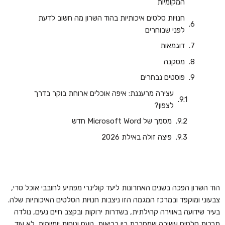
המקומיות
חנויות סלטים איכותיות בהוד השרון מה חשוב לדעת
לפני שבוחרים
דוגמאות
מסקנה
פוסטים נבחרים
עצירה מרעננת: איפה אוכלים ארוחת בוקר בדרך
לצפון?
‏‏מסמך של Microsoft Word חדש
פיצה זולה באילת 2026
הוד השרון הפכה בשנים האחרונות ליעד קולינרי מפתיע לחובבי אוכל טרי,
צבעוני ומוקפד ובמרכז המגמה הזו ניצבות חנויות הסלטים האיכותיות שלה.
בעיר שידועה באווירה קהילתית, בשדרות ירוקות ובקצב חיים נעים, נולדה
תרבות סלטים עשירה שמחברת בין בריאות, טעם ונוחות יומיומית. לא עוד