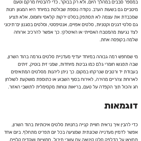
במספר סבבים במהלך היום, ולא רק בבוקר, כדי להבטיח מרקם וטעם
מיטביים גם בשעות הערב. נקודה נוספת שבולטת במיוחד היא המגוון: חנות
שמכבדת את עצמה לא תסתפק בסלט ירקות קלאסי וחומוס, אלא תציע
גם סלטי דגנים וקטניות, סלטים אפויים, אנטיפסטי, וסלטים בסגנון ים־תיכוני
לצד נגיעות מהמטבח האסייתי או האיטלקי. כך אפשר להרכיב ארוחה
שלמה בקופסה אחת.
מי שמחפש רמה גבוהה במיוחד יעדיף מעדניית סלטים גורמה בהוד השרון,
שבה תפגשו חומרי גלם כמו גבינות מיוחדות, שמני זית בוטיק, זיתים
בעבודת יד ורטבים שנרקחו במקום. כך ניתן ליהנות מסלטים המתאימים
לארוחת צהריים מהירה, לאירוח בסוף השבוע או כתוספת מושקעת לשולחן
חג והכול תוך הקפדה על טעם, בריאות ונוחות מקסימלית לתושבי האזור.
דוגמאות
כדי להבין איך נראית חוויית קנייה בחנויות סלטים איכותיות בהוד השרון,
אפשר לדמיין מעדנייה שכונתית שמציעה בכל יום תפריט מתחלף. ביום אחד
תמצאו על הדלפק סלט קינואה עם עשבי תיבול, חמוציות ושקדים קלויים,