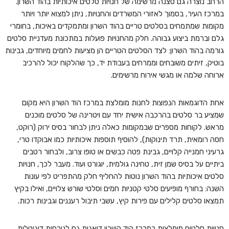
הרחב נוצרה גם סצנה מרשימה של חנויות סלטים איכותיות בהוד השרון.
במרכז העיר, בסמוך לאזורי המשרדים והחנויות, ניתן למצוא יותר ויותר
מקומות שמתמחים בסלטים טריים בהוד השרון ומתמקדים באיכות, בחומרי
גלם וברמת ביצוע גבוהה. חלק מהחנויות פועלות במתכונת מעדניית סלטים
גורמה בהוד השרון: לצד הסלטים הטריים הן מציעות לחמים מיוחדים, גבינות
בוטיק, זיתים משובחים וממרחים בעבודת יד, כך שהלקוח יכול להרכיב
ארוחה שלמה או מגשי אירוח מרשימים.
אחת הדוגמאות הנפוצות לחנות מומלצת במרכז הוד השרון היא מקום
שמציע בר סלטים בהרכבה אישית יחד עם ויטרינה של סלטים מוכנים
מראש. לקוחות מספרים שבמקומות כאלה ניתן לבחור בסיס ירוק (רוקט,
חסה רומאית, תרד תינוקות), להוסיף תוספות איכותיות כמו אבוקדו טרי,
גרעיני חמנייה קלויים, גבינת פטה כבשים או טופו צרוב, ולבחור רטבים
ביתיים על בסיס שמן זית, טחינה גולמית, יוגורט ועוד. מעבר לכך, חנויות
סלטים איכותיות בהוד השרון נוטות להחליף חלק מהתפריט לפי עונות
השנה: בחורף מופיעים סלטי קטניות חמים וסלטי שורש צלויים, ואילו בקיץ
תמצאו סלטים קלילים עם פירות קיץ, עשבי תיבול רעננים וגבינות רכות.
חנויות סלטים מומלצות במרכז הוד השרון דואגות גם לנוכחות דיגיטלית