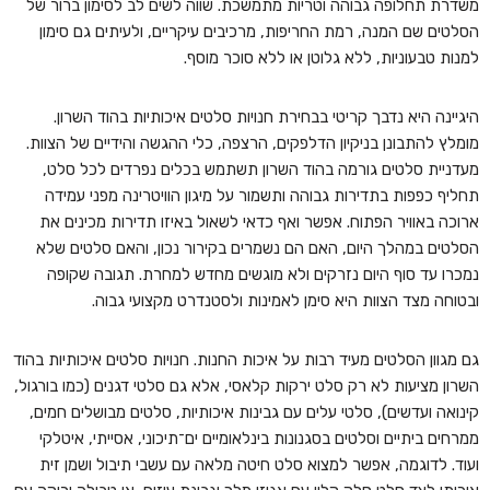
משדרת תחלופה גבוהה וטריות מתמשכת. שווה לשים לב לסימון ברור של
הסלטים שם המנה, רמת החריפות, מרכיבים עיקריים, ולעיתים גם סימון
למנות טבעוניות, ללא גלוטן או ללא סוכר מוסף.
היגיינה היא נדבך קריטי בבחירת חנויות סלטים איכותיות בהוד השרון.
מומלץ להתבונן בניקיון הדלפקים, הרצפה, כלי ההגשה והידיים של הצוות.
מעדניית סלטים גורמה בהוד השרון תשתמש בכלים נפרדים לכל סלט,
תחליף כפפות בתדירות גבוהה ותשמור על מיגון הוויטרינה מפני עמידה
ארוכה באוויר הפתוח. אפשר ואף כדאי לשאול באיזו תדירות מכינים את
הסלטים במהלך היום, האם הם נשמרים בקירור נכון, והאם סלטים שלא
נמכרו עד סוף היום נזרקים ולא מוגשים מחדש למחרת. תגובה שקופה
ובטוחה מצד הצוות היא סימן לאמינות ולסטנדרט מקצועי גבוה.
גם מגוון הסלטים מעיד רבות על איכות החנות. חנויות סלטים איכותיות בהוד
השרון מציעות לא רק סלט ירקות קלאסי, אלא גם סלטי דגנים (כמו בורגול,
קינואה ועדשים), סלטי עלים עם גבינות איכותיות, סלטים מבושלים חמים,
ממרחים ביתיים וסלטים בסגנונות בינלאומיים ים־תיכוני, אסייתי, איטלקי
ועוד. לדוגמה, אפשר למצוא סלט חיטה מלאה עם עשבי תיבול ושמן זית