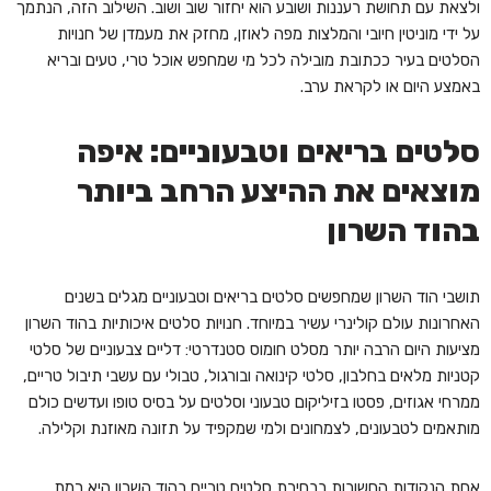
ולצאת עם תחושת רעננות ושובע הוא יחזור שוב ושוב. השילוב הזה, הנתמך
על ידי מוניטין חיובי והמלצות מפה לאוזן, מחזק את מעמדן של חנויות
הסלטים בעיר ככתובת מובילה לכל מי שמחפש אוכל טרי, טעים ובריא
באמצע היום או לקראת ערב.
סלטים בריאים וטבעוניים: איפה
מוצאים את ההיצע הרחב ביותר
בהוד השרון
תושבי הוד השרון שמחפשים סלטים בריאים וטבעוניים מגלים בשנים
האחרונות עולם קולינרי עשיר במיוחד. חנויות סלטים איכותיות בהוד השרון
מציעות היום הרבה יותר מסלט חומוס סטנדרטי: דליים צבעוניים של סלטי
קטניות מלאים בחלבון, סלטי קינואה ובורגול, טבולי עם עשבי תיבול טריים,
ממרחי אגוזים, פסטו בזיליקום טבעוני וסלטים על בסיס טופו ועדשים כולם
מותאמים לטבעונים, לצמחונים ולמי שמקפיד על תזונה מאוזנת וקלילה.
אחת הנקודות החשובות בבחירת סלטים טריים בהוד השרון היא רמת