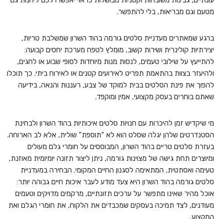
עונתיים, גבינות משובחות וקטניות מבושלות כראוי יאפשרו לכם ליהנות גם
מטעם וגם מבריאות, בלי להתפשר.
ברגע שמאתרים מעדניית סלטים גורמה בהוד השרון שמשלבת טריות,
יצירתיות קולינרית ושירות קשוב, מומלץ לטפח מערכת יחסים קבועה:
להתייעץ על שילובי טעמים, לנסות מנות מיוחדות לסופי שבוע או לחגים,
ולהיעזר בצוות בהתאמת תפריט לאירועים קטנים או לאירוח ביתי. כך תוכלו
להפוך את פינת הסלטים בבית למוקד של צבע, רעננות והנאה, בידיעה
שאתם בוחרים בעסק מקצועי, אמין ומוקפד.
מי שיקדיש זמן להיכרות עם חנויות סלטים איכותיות בהוד השרון ולבחינת
הסטנדרטים שלהן יגלה שסלט הוא לא “תוספת” שולית, אלא לב הארוחה.
בעזרת סלטים טריים בהוד השרון, המבוססים על חומרי גלם מעולים
ומיוצרים תחת גישה של מצוינות גורמה, ניתן ליצור תזונה יומיומית מאוזנת,
טעימה ואסתטית, המתאימה לסגנון החיים המקומי. הבחירה במעדניית
סלטים גורמה בהוד השרון היא צעד מודע לעבר איכות חיים גבוהה יותר:
אוכל מהיר שאינו מתפשר על ערכים תזונתיים, מרקמים מדויקים וטעמים
מעודנים, לצד תמיכה בעסקים שמכבדים את הלקוח, את חומרי הגלם ואת
המקצוע.