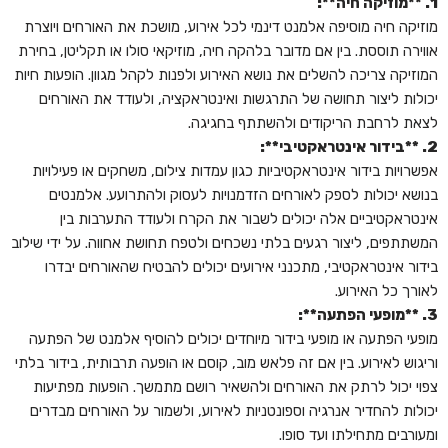
1. **מוזיקה חיה**:
מוזיקה חיה מוסיפה אלמנט דינמי לכל אירוע, מושכת את האורחים ויוצרת
אווירה תוססת. בין אם מדובר בלהקה חיה, מוזיקאי סולו או תקליטן, בחירת
המוזיקה צריכה להשלים את נושא האירוע ולפנות לקהל מגוון. הופעות חיות
יכולות ליצור תחושה של התרגשות ואינטראקציה, ולעודד את האורחים
לצאת לרחבת הריקודים ולהשתתף בחגיגה.
2. **בידור אינטראקטיבי**:
אפשרויות בידור אינטראקטיביות כגון עמדות צילום, משחקים או פעילויות
בנושא יכולות לספק לאורחים הזדמנויות לעסוק ולהתרועע. אלמנטים
אינטראקטיביים אלה יכולים לשבור את הקרח ולעודד התערבות בין
המשתתפים, ליצור רגעים בלתי נשכחים ולטפח תחושת אחווה. על ידי שילוב
בידור אינטראקטיבי, מתכנני אירועים יכולים להבטיח שהאורחים יבדרו
לאורך כל האירוע.
3. **מופעי הפתעה**:
מופעי הפתעה או מופעי בידור מיוחדים יכולים להוסיף אלמנט של הפתעה
וריגוש לאירוע. בין אם זה פלאש מוב, קוסם או הופעה תרבותית, בידור בלתי
צפוי יכול לרתק את האורחים ולהשאיר רושם מתמשך. הופעות מפתיעות
יכולות להחדיר אנרגיה וספונטניות לאירוע, ולשמור על האורחים מבדרים
ומעורבים מתחילתו ועד סופו.