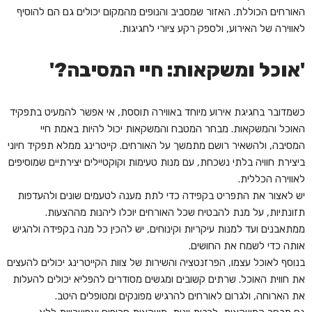
האורחים הכוללת. האזור שמסביב והנופים מהמקום יכולים גם הם להוסיף
לאווירה של האירוע, ולספק רקע ציורי לחגיגות.
'אוכל ומשקאות: חיי המסיבה?'
כשמדובר בחגיגת אירוע מיוחד באווירה תוססת, אי אפשר להמעיט בתפקיד
האוכל והמשקאות. מבחר המטבח והמשקאות יכול להיות באמת חיי
המסיבה, ולהשאיר רושם מתמשך על האורחים. קייטרינג ממלא תפקיד חיוני
ביצירת חוויה בלתי נשכחת, עם מנות טעימות וקוקטיילים יצירתיים שמוסיפים
לאווירה הכללית.
יש לאצור את התפריט בקפידה כדי לתת מענה לטעמים שונים ולהעדפות
תזונתיות, על מנת להבטיח שכל האורחים יוכלו ליהנות מההצעות.
ממתאבנים ועד למנות עיקריות וקינוחים, יש להכין כל מנה בקפידה ולהגיש
אותה כדי לשמח את החושים.
בנוסף לאוכל עצמו, הפרזנטציה והשירות של צוות הקייטרינג יכולים להעצים
את חווית האוכל. שרתים קשובים ומגשים מסודרים להפליא יכולים להעלות
את הארוחה, ולגרום לאורחים להרגיש מפונקים ומטופלים היטב.