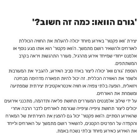
'גורם הוואו: כמה זה חשוב?'
יצירת 'וואו פקטור' באירוע מיוחד יכולה להעלות את החוויה הכוללת
לאורחים ולהשאיר רושם מתמשך. ה'וואו פקטור' הוא אותו מגע נוסף או
אלמנט ייחודי שמייחד אירוע מהרגיל, מעורר התרגשות ויראה בקרב
המשתתפים.
הוספת 'גורם וואו' יכולה ליצור באזז סביב האירוע, להגביר את המעורבות
ולשפר את האווירה הכללית. זה יכול להיות תפאורה מדהימה מבחינה
ויזואלית, הופעה בלתי צפויה או חוויה אינטראקטיבית יצירתית שמפתיעה
ומשמחת את האורחים.
על ידי שילוב אלמנטים המעוררים תחושת פליאה ותדהמה, מתכנני אירועים
יכולים ליצור תחושת ציפייה וציפייה שגורמת לאורחים לדבר הרבה אחרי
שהאירוע הסתיים. ה'וואו פקטור' יכול גם להפגין את היצירתיות של המארח
והקפדה על הפרטים הקטנים, להשאיר רושם מתמשך על האורחים ולייחד
את האירוע כאירוע מיוחד ובלתי נשכח באמת.