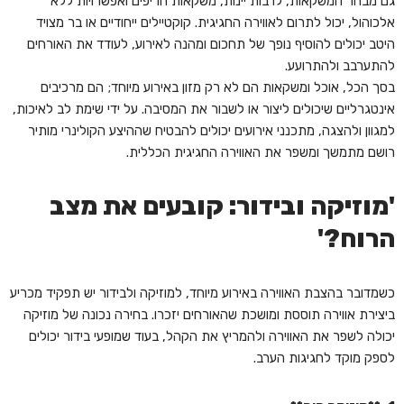
גם מבחר המשקאות, לרבות יינות, משקאות חריפים ואפשרויות ללא
אלכוהול, יכול לתרום לאווירה החגיגית. קוקטיילים ייחודיים או בר מצויד
היטב יכולים להוסיף נופך של תחכום ומהנה לאירוע, לעודד את האורחים
להתערבב ולהתרועע.
בסך הכל, אוכל ומשקאות הם לא רק מזון באירוע מיוחד; הם מרכיבים
אינטגרליים שיכולים ליצור או לשבור את המסיבה. על ידי שימת לב לאיכות,
למגוון ולהצגה, מתכנני אירועים יכולים להבטיח שההיצע הקולינרי מותיר
רושם מתמשך ומשפר את האווירה החגיגית הכללית.
'מוזיקה ובידור: קובעים את מצב
הרוח?'
כשמדובר בהצבת האווירה באירוע מיוחד, למוזיקה ולבידור יש תפקיד מכריע
ביצירת אווירה תוססת ומושכת שהאורחים יזכרו. בחירה נכונה של מוזיקה
יכולה לשפר את האווירה ולהמריץ את הקהל, בעוד שמופעי בידור יכולים
לספק מוקד לחגיגות הערב.