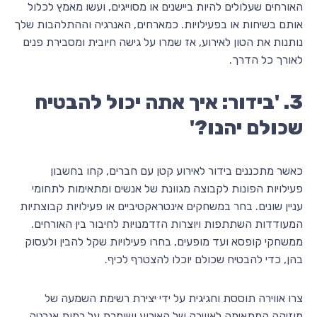
האורחים שעלולים להיות ביישנים או מסוייגים, ועשו מאמץ לכלול
אותם בשיחות או בפעילויות. כמארחים, האנרגיה וההתלהבות שלך
נותנות את הטון לאירוע, אז שמרו על גישה חיובית ומסבירת פנים
לאורך כל הדרך.
3. 'בידור: איך אתה יכול להבטיח
שכולם יהנו?'
כאשר מתכננים בידור לאירוע קטן עם חברים, קחו בחשבון
פעילויות הפונות לקבוצה מגוונת של אנשים ומתאימות לתחומי
עניין שונים. בחר במשחקים אינטראקטיביים או פעילויות קבוצתיות
המעודדות השתתפות ויוצרות הזדמנויות לחיבור בין האורחים.
ממשחקי קופסא ועד מופעים, בחרו פעילויות שקל להבין ולעסוק
בהן, כדי להבטיח שכולם יוכלו להצטרף לכיף.
צרו אווירה תוססת וחגיגית על ידי יצירת רשימת השמעה של
מוזיקה המתאימה לאווירה של האירוע ושומרת על רמות אנרגיה