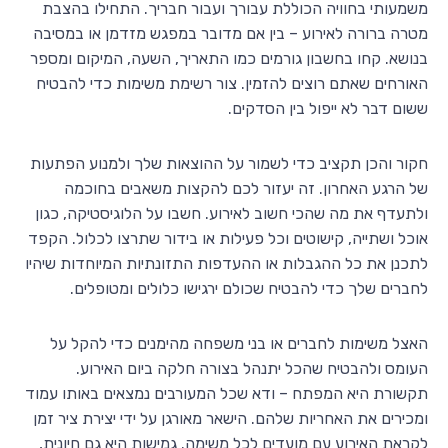
משמעותי בחוויה הכוללת עבורך ועבור חבריך. התחילו בהצבת
מטרה ברורה לאירוע – בין אם מדובר במפגש מזדמן או במסיבה
בנושא. קחו בחשבון גורמים כמו התאריך, השעה, המיקום ומספר
האורחים שאתם רוצים להזמין. צור רשימת משימות כדי להבטיח
ששום דבר לא ייפול בין הסדקים.
חקור והכן תקציב כדי לשמור על ההוצאות שלך ולמנוע הפתעות
של הרגע האחרון. זה יעזור לכם להקצות משאבים בחוכמה
ולתעדף את מה שהכי חשוב לאירוע. חשבו על הלוגיסטיקה, כגון
אוכל ושתייה, קישוטים וכל פעילות או בידור שתרצו לכלול. הקפד
לתכנן את כל ההגבלות או ההעדפות התזונתיות המיוחדות שיהיו
לחברים שלך כדי להבטיח שכולם ירגישו כלולים ומטופלים.
האצל משימות לחברים או בני משפחה מהימנים כדי להקל על
העומס ולהבטיח שהכל יתנהל בצורה חלקה ביום האירוע.
תקשורת היא המפתח – ודא שכל המעורבים נמצאים באותו עמוד
ומכירים את האחריות שלהם. הישאר מאורגן על ידי יצירת ציר זמן
לקראת האירוע עם מועדים לכל משימה. גמישות היא גם חיונית,